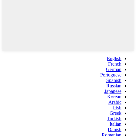
English
French
German
Portuguese
Spanish
Russian
Japanese
Korean
Arabic
Irish
Greek
Turkish
Italian
Danish
Romanian