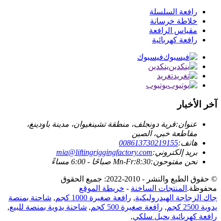
رافعة السلسلة
خلاطة خرسانة
مقياس الرافعة
رافعة كهربائية
فيسبوك
ينكدين
تغريد
يوتيوب
آخر الأخبار
عنوان:
قرية دونجلف، منطقة تشينغيوان، مدينة باودينغ،
مقاطعة خبي، الصين
هاتف:
008613730219155
بريد إلكتروني:
mia@liftingriggingfactory.com
نحن مفتوحون:Mn-Fr:8:30 صباحًا - 6:00 مساءً
© حقوق الطبع والنشر - 2010-2022: جميع الحقوق
محفوظة.
المنتجات الساخنة
-
خريطة الموقع
جاك الزجاجة الهيدروليكية
,
رافعة صغيرة 1000 كجم
,
شاحنة بمنصة
يدوية 2500 كجم
,
رافعة صغيرة 500 كجم
,
شاحنة يدوية بمنصة للبيع
,
رافعة كهربائية بحبل سلكي
,