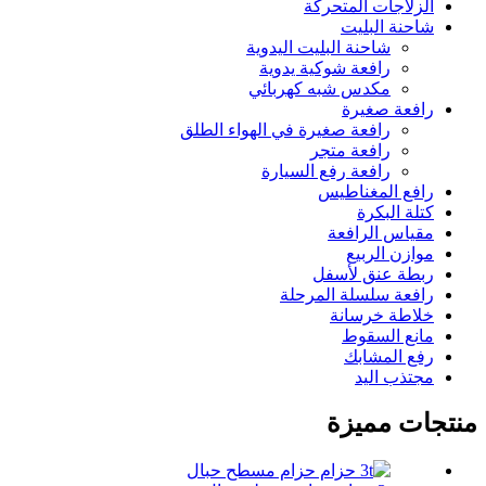
الزلاجات المتحركة
شاحنة البليت
شاحنة البليت اليدوية
رافعة شوكية يدوية
مكدس شبه كهربائي
رافعة صغيرة
رافعة صغيرة في الهواء الطلق
رافعة متجر
رافعة رفع السيارة
رافع المغناطيس
كتلة البكرة
مقياس الرافعة
موازن الربيع
ربطة عنق لأسفل
رافعة سلسلة المرحلة
خلاطة خرسانة
مانع السقوط
رفع المشابك
مجتذب اليد
منتجات مميزة