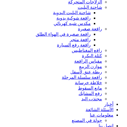
الزلاجات المتحركة
شاحنة البليت
شاحنة البليت اليدوية
رافعة شوكية يدوية
مكدس شبه كهربائي
رافعة صغيرة
رافعة صغيرة في الهواء الطلق
رافعة متجر
رافعة رفع السيارة
رافع المغناطيس
كتلة البكرة
مقياس الرافعة
موازن الربيع
ربطة عنق لأسفل
رافعة سلسلة المرحلة
خلاطة خرسانة
مانع السقوط
رفع المشابك
مجتذب اليد
أخبار
الأسئلة الشائعة
معلومات عنا
جولة في المصنع
اتصل بنا