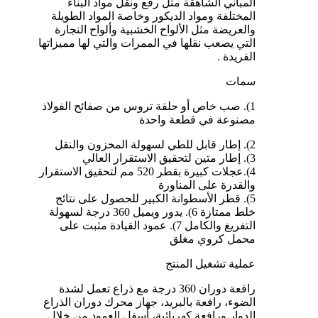
المباني الشاهقة مثل رفع ونقل مواد البناء
المختلفة ومواد الديكور وخاصة المواد الطويلة
والعريضة مثل الألواح الخشبية وألواح النجارة
التي يصعب نقلها في الممرات والتي لها مميزاتها
الفريدة .
سمات
1). صب خاص أو حلقة تروس من صفائح الفولاذ
مصنوعة في قطعة واحدة
2). إطار قابل للطي لسهولة المخزون والنقل
3). إطار متين لتحقيق الاستقرار العالي
4).عجلات كبيرة بقطر 520 مم لتحقيق الاستقرار
والقدرة على المناورة
5). قطر الأسطوانة الكبير للحصول على نتائج
خلط ممتازة 6). يدور ويميل 360 درجة لسهولة
التفريغ والكامل 7). عمود القيادة مثبت على
محمل كروي مغلق
عملية تشغيل المنتج
رافعة دوران 360 درجة مع ذراع تعمل لشدة
الضوء، رافعة بالبريد، جهاز محرك دوران الذراع
الدوار ورافعة كهربائية، أسفل العمود من خلال