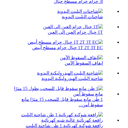
3t حزام حزام مسطح حبال
شاحنات البليت اليدوية
1T حبال حزام العين إلى العين
1T 2T 3T EC حبال حزام مسطح أبيض
إيقاف السقوط الآمن
شاحنة البليت الهيدروليكية اليدوية
1 طن مانع سقوط قابل للسحب 15 مترًا مانع
سقوط آمن...
رافعة شوكية كهربائية 1 طن شاحنة البليت