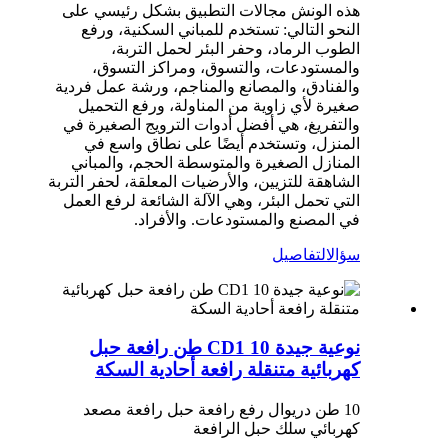
هذه الونش مجالات التطبيق بشكل رئيسي على
النحو التالي: تستخدم للمباني السكنية، ورفع
الطوب الرماد، وحفر البئر لحمل التربة،
والمستودعات، والتسوق، ومراكز التسوق،
والفنادق، والمصانع والمناجم، ورشة عمل فردية
صغيرة لأي زاوية من المناولة، ورفع التحميل
والتفريغ، هي أفضل أدوات الترويج الصغيرة في
المنزل، وتستخدم أيضًا على نطاق واسع في
المنازل الصغيرة والمتوسطة الحجم، والمباني
الشاهقة للتزيين، والأرضيات المعلقة، لحفر التربة
التي تحمل البئر، وهي الآلة الشائعة لرفع العمل
في المصنع والمستودعات. والأفراد.
سؤال
التفاصيل
نوعية جيدة CD1 10 طن رافعة حبل
كهربائية متنقلة رافعة أحادية السكة
10 طن دريوال رفع رافعة حبل رافعة مصعد
كهربائي سلك حبل الرافعة