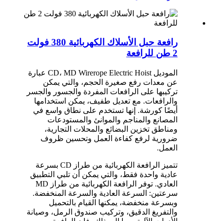
رافعة حبل الأسلاك الكهربائية 380 فولت
2 طن للرافعة
الموديل CD، MD Wirerope Electric Hoist عبارة
عن معدات رفع صغيرة الحجم، والتي يمكن
تركيبها على الرافعات المفردة والجسور والجسر
والرافعات. مع تعديل طفيف، يمكن استخدامها
أيضًا كورشة. إنها تستخدم على نطاق واسع في
المصانع والمناجم والموانئ والمستودعات
ومناطق تخزين البضائع والمحلات التجارية،
ضرورية لرفع كفاءة العمل وتحسين ظروف
العمل.
تتميز الرافعة الكهربائية من طراز CD بسرعة
عادية واحدة فقط، والتي يمكن أن تلبي التطبيق
العادي. توفر الرافعة الكهربائية من طراز MD
سرعتين: السرعة العادية والسرعة المنخفضة.
وبسرعة منخفضة، يمكنها القيام بالتحميل
والتفريغ الدقيق، وتركيب صندوق الرمل، وصيانة