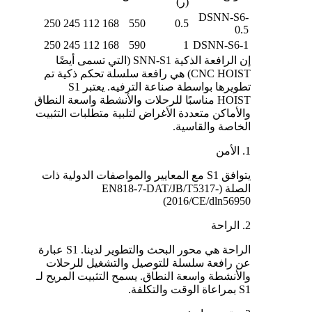
(ر)
DSNN-S6-
250
245
112
168
550
0.5
0.5
250
245
112
168
590
1
DSNN-S6-1
إن الرافعة الذكية SNN-S1 (التي تسمى أيضًا
CNC HOIST) هي رافعة سلسلة تحكم ذكية تم
تطويرها بواسطة صناعة الترفيه. يعتبر S1
HOIST مناسبًا للرحلات والأنشطة واسعة النطاق
والأماكن متعددة الأغراض لتلبية متطلبات التثبيت
الخاصة والقاسية.
1. الأمن
يتوافق S1 مع المعايير والمواصفات الدولية ذات
الصلة (EN818-7-DAT/JB/T5317-
2016/CE/dln56950)
2. الراحة
الراحة هي محور البحث والتطوير لدينا. S1 عبارة
عن رافعة سلسلة للتوصيل والتشغيل للرحلات
والأنشطة واسعة النطاق. يسمح التثبيت المريح لـ
S1 بمراعاة الوقت والتكلفة.