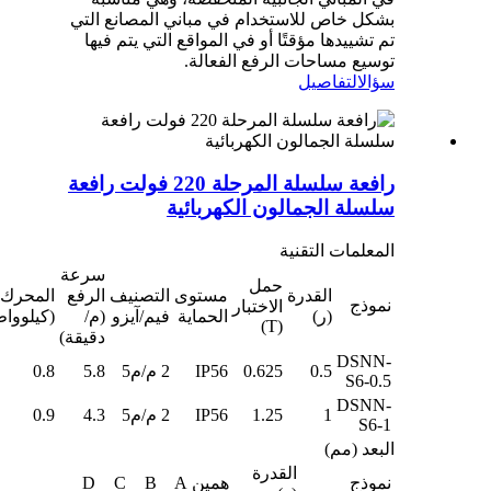
بشكل خاص للاستخدام في مباني المصانع التي
تم تشييدها مؤقتًا أو في المواقع التي يتم فيها
توسيع مساحات الرفع الفعالة.
سؤال
التفاصيل
رافعة سلسلة المرحلة 220 فولت رافعة
سلسلة الجمالون الكهربائية
المعلمات التقنية
سرعة
حمل
القدرة
مستوى
التصنيف
الرفع
المحرك
نموذج
الاختبار
(ر)
الحماية
فيم/آيزو
(م/
(كيلوواط
(T)
دقيقة)
DSNN-
0.5
0.625
IP56
2 م/م5
5.8
0.8
S6-0.5
DSNN-
1
1.25
IP56
2 م/م5
4.3
0.9
S6-1
البعد (مم)
القدرة
نموذج
همين
A
B
C
D