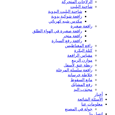
الزلاجات المتحركة
شاحنة البليت
شاحنة البليت اليدوية
رافعة شوكية يدوية
مكدس شبه كهربائي
رافعة صغيرة
رافعة صغيرة في الهواء الطلق
رافعة متجر
رافعة رفع السيارة
رافع المغناطيس
كتلة البكرة
مقياس الرافعة
موازن الربيع
ربطة عنق لأسفل
رافعة سلسلة المرحلة
خلاطة خرسانة
مانع السقوط
رفع المشابك
مجتذب اليد
أخبار
الأسئلة الشائعة
معلومات عنا
جولة في المصنع
اتصل بنا