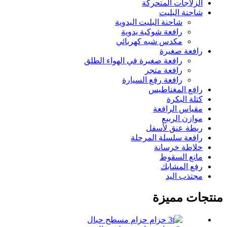
الزلاجات المتحركة
شاحنة البليت
شاحنة البليت اليدوية
رافعة شوكية يدوية
مكدس شبه كهربائي
رافعة صغيرة
رافعة صغيرة في الهواء الطلق
رافعة متجر
رافعة رفع السيارة
رافع المغناطيس
كتلة البكرة
مقياس الرافعة
موازن الربيع
ربطة عنق لأسفل
رافعة سلسلة المرحلة
خلاطة خرسانة
مانع السقوط
رفع المشابك
مجتذب اليد
منتجات مميزة