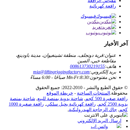
مقياس الرافعة
رافعة كهربائية
فيسبوك
ينكدين
تغريد
يوتيوب
آخر الأخبار
عنوان:
قرية دونجلف، منطقة تشينغيوان، مدينة باودينغ،
مقاطعة خبي، الصين
هاتف:
008613730219155
بريد إلكتروني:
mia@liftingriggingfactory.com
نحن مفتوحون:Mn-Fr:8:30 صباحًا - 6:00 مساءً
© حقوق الطبع والنشر - 2010-2022: جميع الحقوق
محفوظة.
المنتجات الساخنة
-
خريطة الموقع
رافعة صغيرة 500 كجم
,
شاحنة يدوية بمنصة للبيع
,
شاحنة بمنصة
يدوية 2500 كجم
,
رافعة كهربائية بحبل سلكي
,
رافعة صغيرة 1000
كجم
,
جاك الزجاجة الهيدروليكية
,
إرسال البريد الإلكتروني
واتس اب