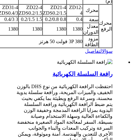
(م)
ZD31-4
ZD22-4
ZD21-4
ZD12-
محرك
ZDS0.4/3
ZDS0.2/1.5
ZDS0.2/1.5
4
3 0.4/3
1.5 0.2/1.5
0.8 0.2/0.8
0.4
سعة
محرك
معدل
الرفع
1380
1380
1380
1380
الدوران
مزود
3P 380 فولت 50 هرتز
الطاقة
سؤال
التفاصيل
رافعة السلسلة الكهربائية
احتفظت الرافعة الكهربائية من نوع DHS بالوزن
الخفيف والميزات المريحة، ورافعة سلسلة يدوية
محسنة، وسرعة الرفع وبطيئة بما يكفي بحيث
يتم ضبط الرافعة الكهربائية ورافعة السلسلة
اليدوية بمزايا الرافعة المدمجة وخفيفة الوزن
والكفاءة العالية وسهلة الاستخدام وصيانة
بسيطة. السفر لمعالجة المواد الصغيرة منخفضة
السرعة وتركيب المعدات والبناء والجوانب
الأخرى للتعدين والهندسة. آمنة وموثوقة، ويمكن
التأكد من أن الاستخدام.