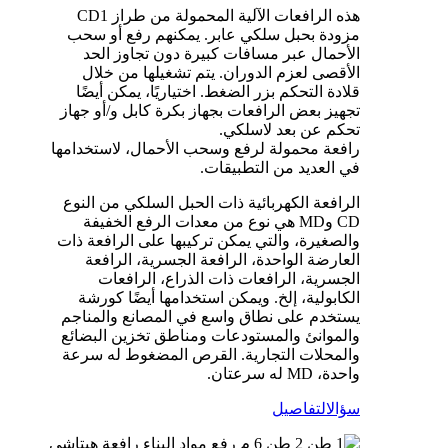
هذه الرافعات الآلية المحمولة من طراز CD1
مزودة بحبل سلكي عابر. يمكنهم رفع أو سحب
الأحمال عبر مسافات كبيرة دون تجاوز الحد
الأقصى لعزم الدوران. يتم تشغيلها من خلال
قلادة التحكم بزر الضغط. اختياريًا، يمكن أيضًا
تجهيز بعض الرافعات بجهاز بكرة كابل و/أو جهاز
تحكم عن بعد لاسلكي.
رافعة محمولة لرفع وسحب الأحمال، لاستخدامها
في العديد من التطبيقات.
الرافعة الكهربائية ذات الحبل السلكي من النوع
CD وMD هي نوع من معدات الرفع الخفيفة
والصغيرة، والتي يمكن تركيبها على الرافعة ذات
العارضة الواحدة، الرافعة الجسرية، الرافعة
الجسرية، الرافعات ذات الذراع، الرافعات
الكابولية، إلخ. ويمكن استخدامها أيضًا كورشة
يستخدم على نطاق واسع في المصانع والمناجم
والموانئ والمستودعات ومناطق تخزين البضائع
والمحلات التجارية. القرص المضغوط له سرعة
واحدة، MD له سرعتان.
سؤال
التفاصيل