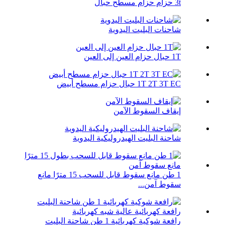
3t حزام حزام مسطح حبال
شاحنات البليت اليدوية
1T حبال حزام العين إلى العين
1T 2T 3T EC حبال حزام مسطح أبيض
إيقاف السقوط الآمن
شاحنة البليت الهيدروليكية اليدوية
1 طن مانع سقوط قابل للسحب 15 مترًا مانع
سقوط آمن...
رافعة شوكية كهربائية 1 طن شاحنة البليت