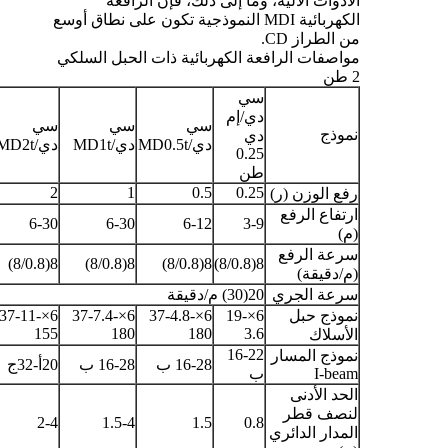
الأدوات الآلية، وما إلى ذلك، فإن الرافعة
الكهربائية MDI النموذجية تكون على نطاق أوسع
من الطراز CD.
مواصفات الرافعة الكهربائية ذات الحبل السلكي
2 طن
سي
دي/إم
سي
سي
سي
نموذج
دي
دي/MD0.5t
دي/MD1t
دي/MD2t
0.25
طن
2
1
0.5
0.25
رفع الوزن (ر)
ارتفاع الرفع
6-30
6-30
6-12
3-9
(م)
سرعة الرفع
8(8/0.8)
8(8/0.8)
8(8/0.8)
8(8/0.8)
(م/دقيقة)
سرعة الجري
20(30) م/دقيقة
نموذج حبل
6×19-
6×37-4.8-
6×37-7.4-
6×37-11-
155
180
180
3.6
الأسلاك
16-22
نموذج المسار
16-28 ب
16-28 ب
20أ-32ج
I-beam
ب
الحد الأدنى
لنصف قطر
2-4
1.5-4
1.5
0.8
المدار الدائري