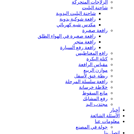
الزلاجات المتحركة
شاحنة البليت
شاحنة البليت اليدوية
رافعة شوكية يدوية
مكدس شبه كهربائي
رافعة صغيرة
رافعة صغيرة في الهواء الطلق
رافعة متجر
رافعة رفع السيارة
رافع المغناطيس
كتلة البكرة
مقياس الرافعة
موازن الربيع
ربطة عنق لأسفل
رافعة سلسلة المرحلة
خلاطة خرسانة
مانع السقوط
رفع المشابك
مجتذب اليد
أخبار
الأسئلة الشائعة
معلومات عنا
جولة في المصنع
اتصل بنا