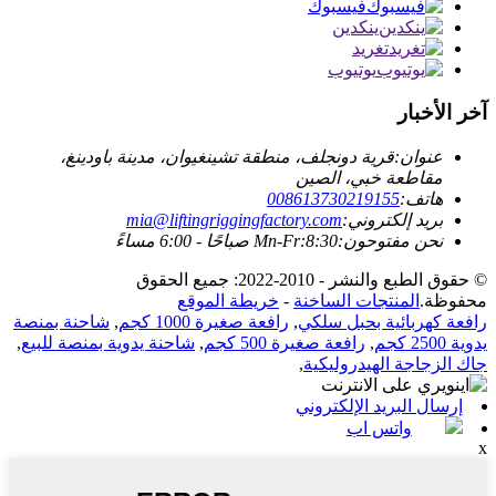
فيسبوك
ينكدين
تغريد
يوتيوب
آخر الأخبار
عنوان:
قرية دونجلف، منطقة تشينغيوان، مدينة باودينغ،
مقاطعة خبي، الصين
هاتف:
008613730219155
بريد إلكتروني:
mia@liftingriggingfactory.com
نحن مفتوحون:Mn-Fr:8:30 صباحًا - 6:00 مساءً
© حقوق الطبع والنشر - 2010-2022: جميع الحقوق
محفوظة.
المنتجات الساخنة
-
خريطة الموقع
رافعة كهربائية بحبل سلكي
,
رافعة صغيرة 1000 كجم
,
شاحنة بمنصة
يدوية 2500 كجم
,
رافعة صغيرة 500 كجم
,
شاحنة يدوية بمنصة للبيع
,
جاك الزجاجة الهيدروليكية
,
إرسال البريد الإلكتروني
واتس اب
x