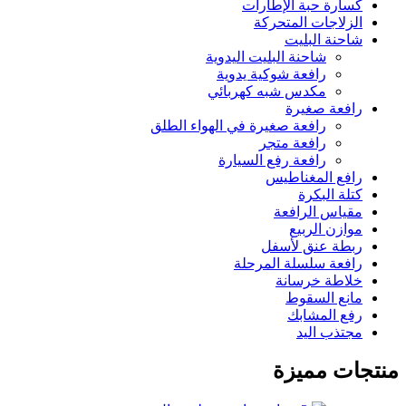
كسارة حبة الإطارات
الزلاجات المتحركة
شاحنة البليت
شاحنة البليت اليدوية
رافعة شوكية يدوية
مكدس شبه كهربائي
رافعة صغيرة
رافعة صغيرة في الهواء الطلق
رافعة متجر
رافعة رفع السيارة
رافع المغناطيس
كتلة البكرة
مقياس الرافعة
موازن الربيع
ربطة عنق لأسفل
رافعة سلسلة المرحلة
خلاطة خرسانة
مانع السقوط
رفع المشابك
مجتذب اليد
منتجات مميزة