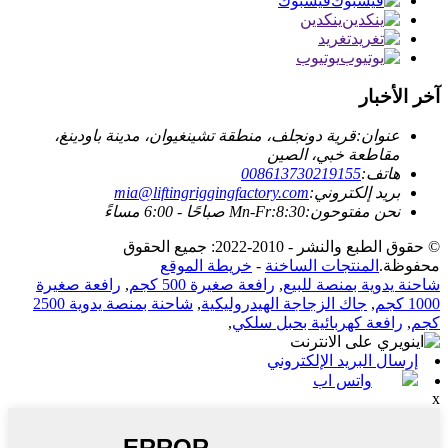
فيسبوك
ينكدين
تغريد
يوتيوب
آخر الأخبار
عنوان:
قرية دونجلف، منطقة تشينغيوان، مدينة باودينغ،
مقاطعة خبي، الصين
هاتف:
008613730219155
بريد إلكتروني:
mia@liftingriggingfactory.com
نحن مفتوحون:Mn-Fr:8:30 صباحًا - 6:00 مساءً
© حقوق الطبع والنشر - 2010-2022: جميع الحقوق
محفوظة.
المنتجات الساخنة
-
خريطة الموقع
شاحنة يدوية بمنصة للبيع
,
رافعة صغيرة 500 كجم
,
رافعة صغيرة
1000 كجم
,
جاك الزجاجة الهيدروليكية
,
شاحنة بمنصة يدوية 2500
كجم
,
رافعة كهربائية بحبل سلكي
,
إرسال البريد الإلكتروني
واتس اب
x