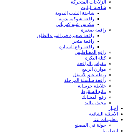
الزلاجات المتحركة
شاحنة البليت
شاحنة البليت اليدوية
رافعة شوكية يدوية
مكدس شبه كهربائي
رافعة صغيرة
رافعة صغيرة في الهواء الطلق
رافعة متجر
رافعة رفع السيارة
رافع المغناطيس
كتلة البكرة
مقياس الرافعة
موازن الربيع
ربطة عنق لأسفل
رافعة سلسلة المرحلة
خلاطة خرسانة
مانع السقوط
رفع المشابك
مجتذب اليد
أخبار
الأسئلة الشائعة
معلومات عنا
جولة في المصنع
اتصل بنا