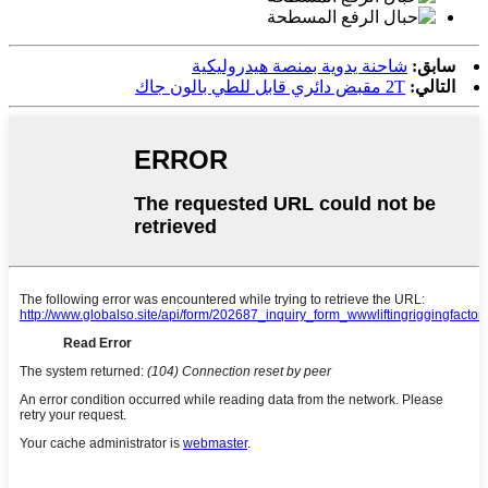
سابق:
شاحنة يدوية بمنصة هيدروليكية
التالي:
2T مقبض دائري قابل للطي بالون جاك