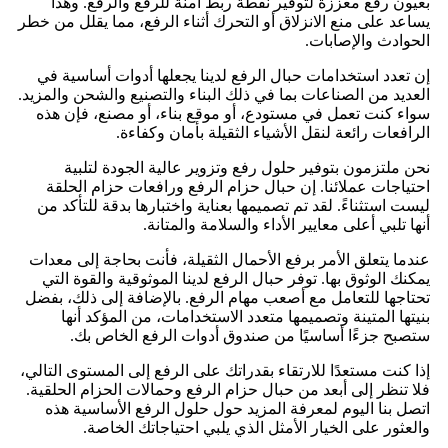
بعيون رفع معززة لتوفير نقطة ربط آمنة للرفع والرفع. وهذا
يساعد على منع الانزلاق أو التحرك أثناء الرفع، مما يقلل من خطر
الحوادث والإصابات.
إن تعدد استخدامات حبال الرفع لدينا يجعلها أدوات أساسية في
العديد من الصناعات بما في ذلك البناء والتصنيع والشحن والمزيد.
سواء كنت تعمل في مستودع، أو موقع بناء، أو مصنع، فإن هذه
الرافعات رائعة لنقل الأشياء الثقيلة بأمان وكفاءة.
نحن ملتزمون بتوفير حلول رفع وتزوير عالية الجودة لتلبية
احتياجات عملائنا. إن حبال حزام الرفع ورافعات حزام الحلقة
ليست استثناءً. لقد تم تصميمها بعناية واختبارها بدقة للتأكد من
أنها تلبي أعلى معايير الأداء والسلامة والمتانة.
عندما يتعلق الأمر برفع الأحمال الثقيلة، فأنت بحاجة إلى معدات
يمكنك الوثوق بها. توفر حبال الرفع لدينا الموثوقية والقوة التي
تحتاجها للتعامل مع أصعب مهام الرفع. بالإضافة إلى ذلك، بفضل
بنيتها المتينة وتصميمها متعدد الاستخدامات، من المؤكد أنها
ستصبح جزءًا أساسيًا من صندوق أدوات الرفع الخاص بك.
إذا كنت مستعدًا للارتقاء بقدراتك على الرفع إلى المستوى التالي،
فلا تنظر إلى أبعد من حبال حزام الرفع وحمالات الحزام الحلقية.
اتصل بنا اليوم لمعرفة المزيد حول حلول الرفع الأساسية هذه
والعثور على الخيار الأمثل الذي يلبي احتياجاتك الخاصة.