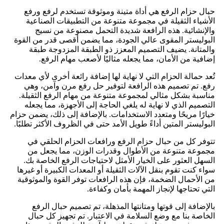
حبال حزام الرفع هي أداة متينة وموثوقة تستخدم لرفع ورفع
الأشياء الثقيلة في مجموعة متنوعة من التطبيقات الصناعية
والإنشائية. هذه الرافعة شديدة التحمل مصنوعة من نسيج
البوليستر المقوى عالي الجودة، مما يضمن أقصى قدر من القوة
والمتانة. يضيف التصميم المعزز ذو الطبقة المزدوجة طبقة
إضافية من الأمان، مما يجعله مثاليًا لأصعب مهام الرفع.
تُعد حمالة الحزام التي لا نهاية لها إضافة رائعة أخرى لأي معدات
رفع. تم تصميم هذه الرافعة لتوفير حل رفع مرن وآمن، وهي
مناسبة بشكل مثالي لمجموعة متنوعة من مهام الرفع الثقيلة.
التصميم الذي لا نهاية له يلغي الحاجة إلى الأجهزة، مما يجعله
خيارًا مريحًا ومتعدد الاستخدامات. بالإضافة إلى ذلك، يضمن حزام
البوليستر المتين أداءً طويل الأمد حتى في الظروف الأكثر تطلبًا.
تتوفر كل من حبال حزام الرفع ورافعات الحزام الحلقي في
مجموعة متنوعة من الأطوال وقدرات الوزن، مما يجعل من
السهل العثور على الخيار الأمثل لاحتياجات الرفع الخاصة بك.
سواء كنت تقوم بنقل الآلات الثقيلة أو المعدات الكبيرة أو غيرها
من الأحمال الضخمة، فإن هذه الرافعات توفر القوة والموثوقية
التي تحتاجها لإنجاز المهمة بأمان وكفاءة.
بالإضافة إلى قوتها ومتانتها المذهلة، تم تصميم حبال الرفع
الخاصة بنا مع وضع السلامة في الاعتبار. تم تجهيز كل حبال