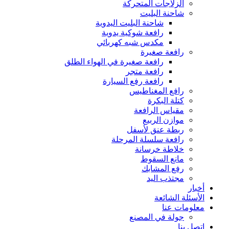
الزلاجات المتحركة
شاحنة البليت
شاحنة البليت اليدوية
رافعة شوكية يدوية
مكدس شبه كهربائي
رافعة صغيرة
رافعة صغيرة في الهواء الطلق
رافعة متجر
رافعة رفع السيارة
رافع المغناطيس
كتلة البكرة
مقياس الرافعة
موازن الربيع
ربطة عنق لأسفل
رافعة سلسلة المرحلة
خلاطة خرسانة
مانع السقوط
رفع المشابك
مجتذب اليد
أخبار
الأسئلة الشائعة
معلومات عنا
جولة في المصنع
اتصل بنا