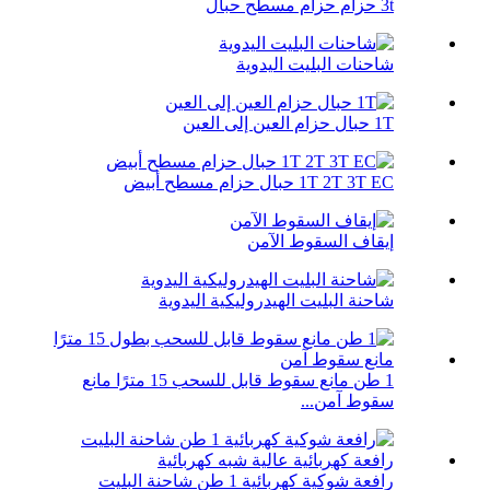
3t حزام حزام مسطح حبال
شاحنات البليت اليدوية
1T حبال حزام العين إلى العين
1T 2T 3T EC حبال حزام مسطح أبيض
إيقاف السقوط الآمن
شاحنة البليت الهيدروليكية اليدوية
1 طن مانع سقوط قابل للسحب 15 مترًا مانع
سقوط آمن...
رافعة شوكية كهربائية 1 طن شاحنة البليت