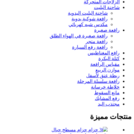
الزلاجات المتحركة
شاحنة البليت
شاحنة البليت اليدوية
رافعة شوكية يدوية
مكدس شبه كهربائي
رافعة صغيرة
رافعة صغيرة في الهواء الطلق
رافعة متجر
رافعة رفع السيارة
رافع المغناطيس
كتلة البكرة
مقياس الرافعة
موازن الربيع
ربطة عنق لأسفل
رافعة سلسلة المرحلة
خلاطة خرسانة
مانع السقوط
رفع المشابك
مجتذب اليد
منتجات مميزة