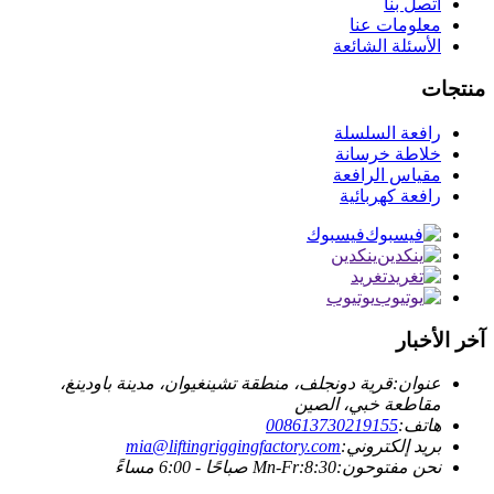
اتصل بنا
معلومات عنا
الأسئلة الشائعة
منتجات
رافعة السلسلة
خلاطة خرسانة
مقياس الرافعة
رافعة كهربائية
فيسبوك
ينكدين
تغريد
يوتيوب
آخر الأخبار
عنوان:
قرية دونجلف، منطقة تشينغيوان، مدينة باودينغ،
مقاطعة خبي، الصين
هاتف:
008613730219155
بريد إلكتروني:
mia@liftingriggingfactory.com
نحن مفتوحون:Mn-Fr:8:30 صباحًا - 6:00 مساءً